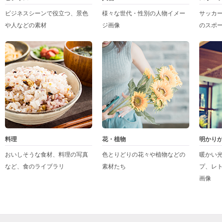
ビジネスシーンで役立つ、景色
様々な世代・性別の人物イメー
サッカ
や人などの素材
ジ画像
のスポ
料理
花・植物
明かり
おいしそうな食材、料理の写真
色とりどりの花々や植物などの
暖かい
など、食のライブラリ
素材たち
プ、レ
画像