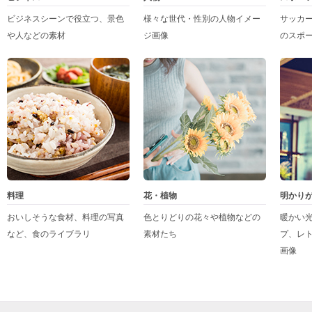
ビジネスシーンで役立つ、景色
様々な世代・性別の人物イメー
サッカ
や人などの素材
ジ画像
のスポ
料理
花・植物
明かり
おいしそうな食材、料理の写真
色とりどりの花々や植物などの
暖かい
など、食のライブラリ
素材たち
プ、レ
画像