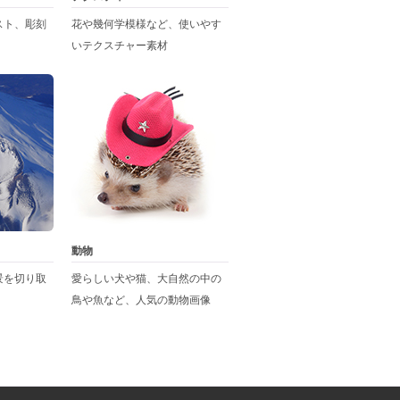
スト、彫刻
花や幾何学模様など、使いやす
いテクスチャー素材
動物
景を切り取
愛らしい犬や猫、大自然の中の
鳥や魚など、人気の動物画像