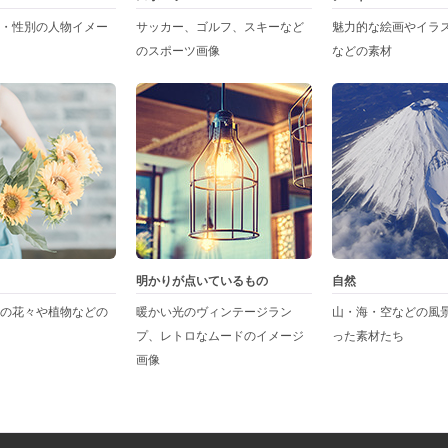
・性別の人物イメー
サッカー、ゴルフ、スキーなど
魅力的な絵画やイラ
のスポーツ画像
などの素材
明かりが点いているもの
自然
の花々や植物などの
暖かい光のヴィンテージラン
山・海・空などの風
プ、レトロなムードのイメージ
った素材たち
画像