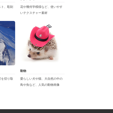
スト、彫刻
花や幾何学模様など、使いやす
いテクスチャー素材
動物
景を切り取
愛らしい犬や猫、大自然の中の
鳥や魚など、人気の動物画像