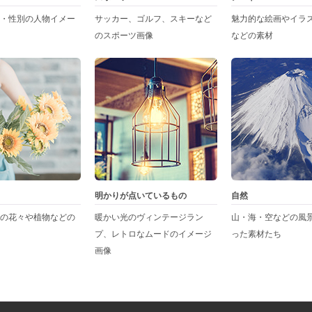
・性別の人物イメー
サッカー、ゴルフ、スキーなど
魅力的な絵画やイラ
のスポーツ画像
などの素材
明かりが点いているもの
自然
の花々や植物などの
暖かい光のヴィンテージラン
山・海・空などの風
プ、レトロなムードのイメージ
った素材たち
画像