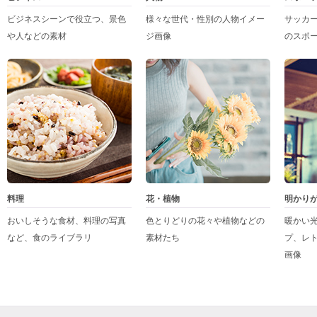
ビジネスシーンで役立つ、景色
様々な世代・性別の人物イメー
サッカ
や人などの素材
ジ画像
のスポ
料理
花・植物
明かり
おいしそうな食材、料理の写真
色とりどりの花々や植物などの
暖かい
など、食のライブラリ
素材たち
プ、レ
画像