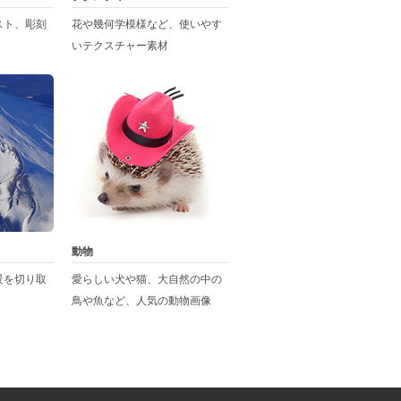
スト、彫刻
花や幾何学模様など、使いやす
いテクスチャー素材
動物
景を切り取
愛らしい犬や猫、大自然の中の
鳥や魚など、人気の動物画像