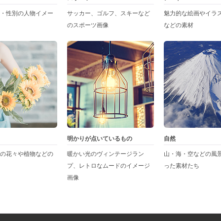
・性別の人物イメー
サッカー、ゴルフ、スキーなど
魅力的な絵画やイラ
のスポーツ画像
などの素材
明かりが点いているもの
自然
の花々や植物などの
暖かい光のヴィンテージラン
山・海・空などの風
プ、レトロなムードのイメージ
った素材たち
画像