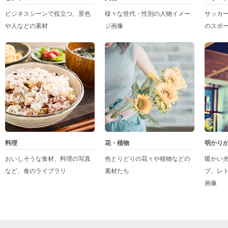
ビジネスシーンで役立つ、景色
様々な世代・性別の人物イメー
サッカ
や人などの素材
ジ画像
のスポ
料理
花・植物
明かり
おいしそうな食材、料理の写真
色とりどりの花々や植物などの
暖かい
など、食のライブラリ
素材たち
プ、レ
画像