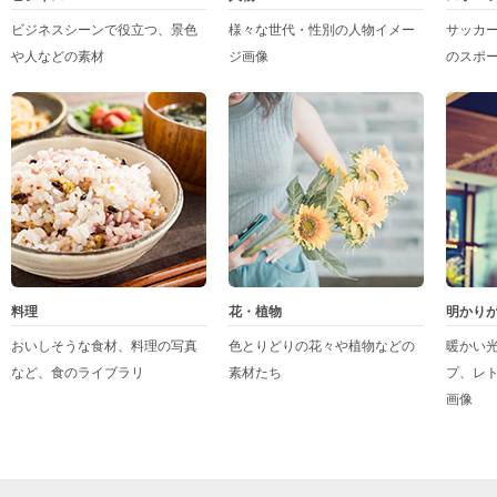
ビジネスシーンで役立つ、景色
様々な世代・性別の人物イメー
サッカ
や人などの素材
ジ画像
のスポ
料理
花・植物
明かり
おいしそうな食材、料理の写真
色とりどりの花々や植物などの
暖かい
など、食のライブラリ
素材たち
プ、レ
画像