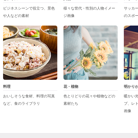
ビジネスシーンで役立つ、景色
様々な世代・性別の人物イメー
サッカ
や人などの素材
ジ画像
のスポ
料理
花・植物
明かり
おいしそうな食材、料理の写真
色とりどりの花々や植物などの
暖かい
など、食のライブラリ
素材たち
プ、レ
画像