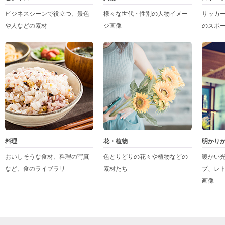
ビジネスシーンで役立つ、景色
様々な世代・性別の人物イメー
サッカ
や人などの素材
ジ画像
のスポ
料理
花・植物
明かり
おいしそうな食材、料理の写真
色とりどりの花々や植物などの
暖かい
など、食のライブラリ
素材たち
プ、レ
画像