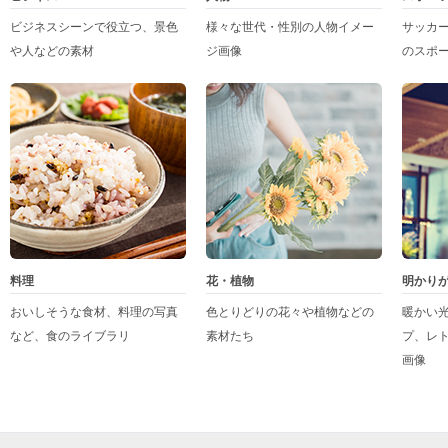
ビジネスシーンで役立つ、景色
様々な世代・性別の人物イメー
サッカ
や人などの素材
ジ画像
のスポ
料理
花・植物
明かり
おいしそうな食材、料理の写真
色とりどりの花々や植物などの
暖かい
など、食のライブラリ
素材たち
プ、レ
画像