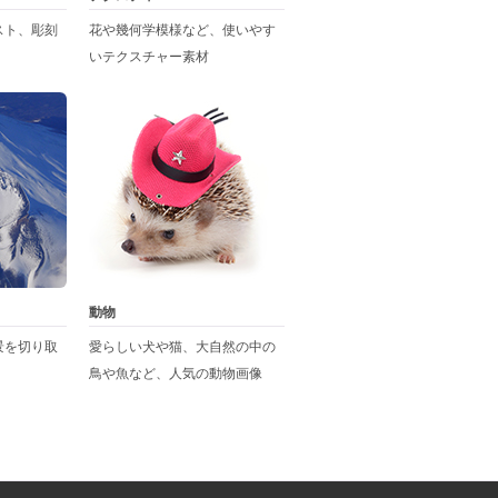
スト、彫刻
花や幾何学模様など、使いやす
いテクスチャー素材
動物
景を切り取
愛らしい犬や猫、大自然の中の
鳥や魚など、人気の動物画像