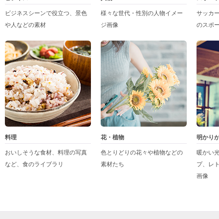
ビジネスシーンで役立つ、景色
様々な世代・性別の人物イメー
サッカ
や人などの素材
ジ画像
のスポ
料理
花・植物
明かり
おいしそうな食材、料理の写真
色とりどりの花々や植物などの
暖かい
など、食のライブラリ
素材たち
プ、レ
画像