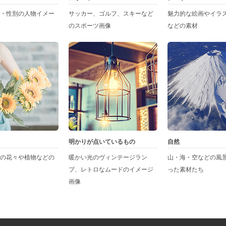
・性別の人物イメー
サッカー、ゴルフ、スキーなど
魅力的な絵画やイラ
のスポーツ画像
などの素材
明かりが点いているもの
自然
の花々や植物などの
暖かい光のヴィンテージラン
山・海・空などの風
プ、レトロなムードのイメージ
った素材たち
画像