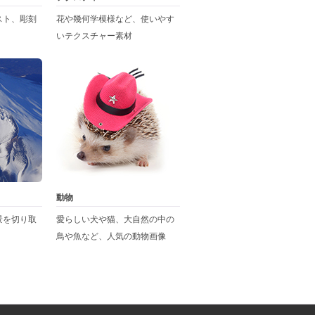
スト、彫刻
花や幾何学模様など、使いやす
いテクスチャー素材
動物
景を切り取
愛らしい犬や猫、大自然の中の
鳥や魚など、人気の動物画像