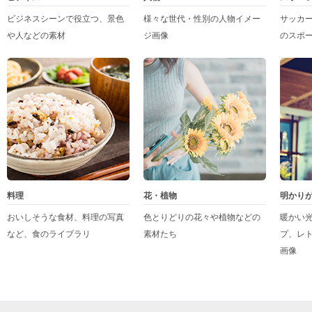
ビジネスシーンで役立つ、景色
様々な世代・性別の人物イメー
サッカ
や人などの素材
ジ画像
のスポ
料理
花・植物
明かり
おいしそうな食材、料理の写真
色とりどりの花々や植物などの
暖かい
など、食のライブラリ
素材たち
プ、レ
画像