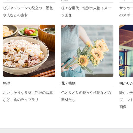
ビジネスシーンで役立つ、景色
様々な世代・性別の人物イメー
サッカ
や人などの素材
ジ画像
のスポ
料理
花・植物
明かり
おいしそうな食材、料理の写真
色とりどりの花々や植物などの
暖かい
など、食のライブラリ
素材たち
プ、レ
画像