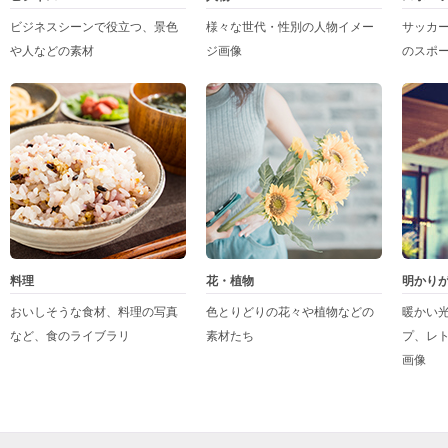
ビジネスシーンで役立つ、景色
様々な世代・性別の人物イメー
サッカ
や人などの素材
ジ画像
のスポ
料理
花・植物
明かり
おいしそうな食材、料理の写真
色とりどりの花々や植物などの
暖かい
など、食のライブラリ
素材たち
プ、レ
画像