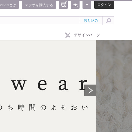
ログイン
terialsとは
マテポを購入する
絞り込み