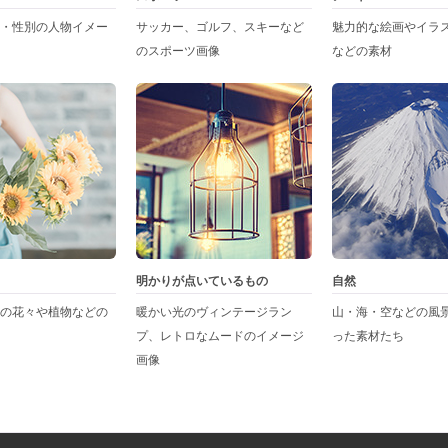
・性別の人物イメー
サッカー、ゴルフ、スキーなど
魅力的な絵画やイラ
のスポーツ画像
などの素材
明かりが点いているもの
自然
の花々や植物などの
暖かい光のヴィンテージラン
山・海・空などの風
プ、レトロなムードのイメージ
った素材たち
画像