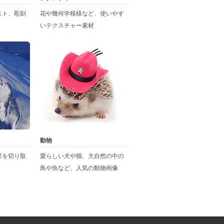
スト、彫刻
花や幾何学模様など、使いやす
いテクスチャー素材
動物
景を切り取
愛らしい犬や猫、大自然の中の
鳥や魚など、人気の動物画像