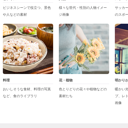
ビジネスシーンで役立つ、景色
様々な世代・性別の人物イメー
サッカ
や人などの素材
ジ画像
のスポ
料理
花・植物
明かり
おいしそうな食材、料理の写真
色とりどりの花々や植物などの
暖かい
など、食のライブラリ
素材たち
プ、レ
画像