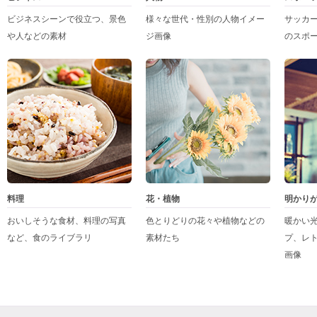
ビジネスシーンで役立つ、景色
様々な世代・性別の人物イメー
サッカ
や人などの素材
ジ画像
のスポ
料理
花・植物
明かり
おいしそうな食材、料理の写真
色とりどりの花々や植物などの
暖かい
など、食のライブラリ
素材たち
プ、レ
画像