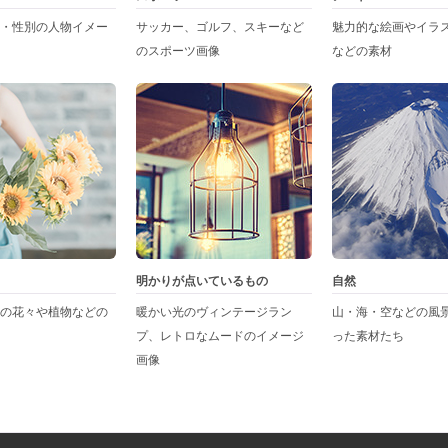
・性別の人物イメー
サッカー、ゴルフ、スキーなど
魅力的な絵画やイラ
のスポーツ画像
などの素材
明かりが点いているもの
自然
の花々や植物などの
暖かい光のヴィンテージラン
山・海・空などの風
プ、レトロなムードのイメージ
った素材たち
画像