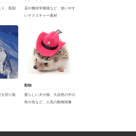
スト、彫刻
花や幾何学模様など、使いやす
いテクスチャー素材
動物
景を切り取
愛らしい犬や猫、大自然の中の
鳥や魚など、人気の動物画像