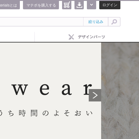
ログイン
terialsとは
マテポを購入する
絞り込み