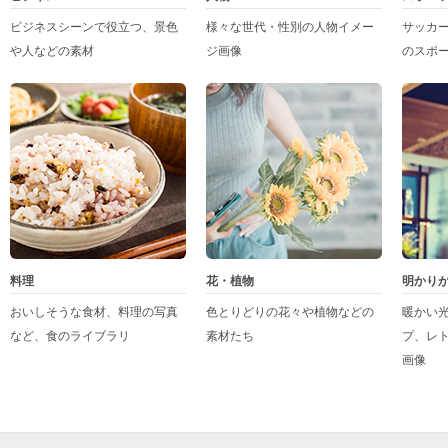
ビジネスシーンで役立つ、景色
様々な世代・性別の人物イメー
サッカ
や人などの素材
ジ画像
のスポ
料理
花・植物
明かり
おいしそうな食材、料理の写真
色とりどりの花々や植物などの
暖かい
など、食のライブラリ
素材たち
プ、レ
画像