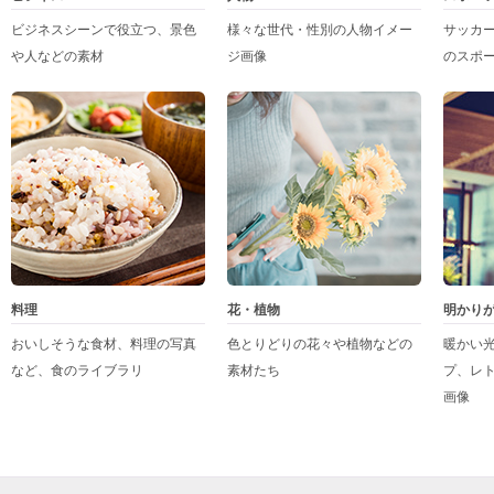
ビジネスシーンで役立つ、景色
様々な世代・性別の人物イメー
サッカ
や人などの素材
ジ画像
のスポ
料理
花・植物
明かり
おいしそうな食材、料理の写真
色とりどりの花々や植物などの
暖かい
など、食のライブラリ
素材たち
プ、レ
画像