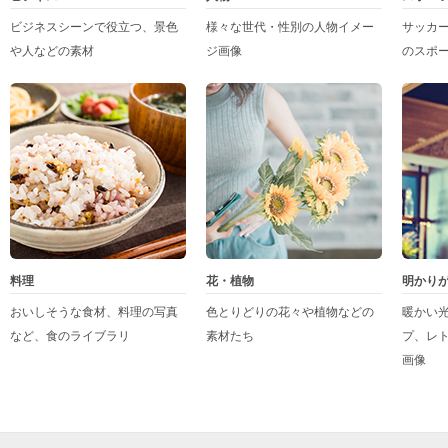
ビジネスシーンで役立つ、景色
様々な世代・性別の人物イメー
サッカ
や人などの素材
ジ画像
のスポ
料理
花・植物
明かり
おいしそうな食材、料理の写真
色とりどりの花々や植物などの
暖かい
など、食のライブラリ
素材たち
プ、レ
画像