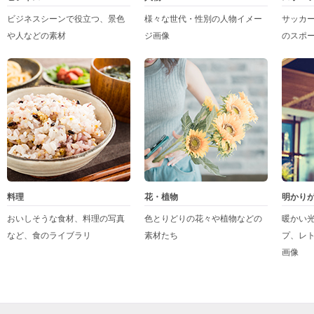
ビジネスシーンで役立つ、景色
様々な世代・性別の人物イメー
サッカ
や人などの素材
ジ画像
のスポ
料理
花・植物
明かり
おいしそうな食材、料理の写真
色とりどりの花々や植物などの
暖かい
など、食のライブラリ
素材たち
プ、レ
画像