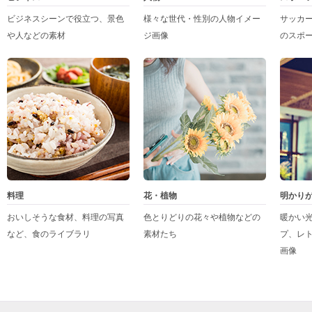
ビジネスシーンで役立つ、景色
様々な世代・性別の人物イメー
サッカ
や人などの素材
ジ画像
のスポ
料理
花・植物
明かり
おいしそうな食材、料理の写真
色とりどりの花々や植物などの
暖かい
など、食のライブラリ
素材たち
プ、レ
画像